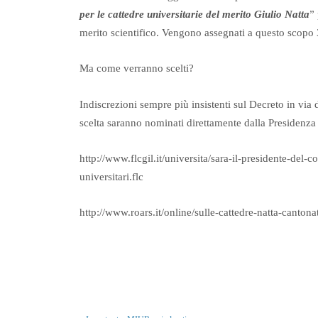
per le cattedre universitarie del merito Giulio Natta
” 
merito scientifico. Vengono assegnati a questo scopo 
Ma come verranno scelti?
Indiscrezioni sempre più insistenti sul Decreto in via
scelta saranno nominati direttamente dalla Presidenza
http://www.flcgil.it/universita/sara-il-presidente-del-
universitari.flc
http://www.roars.it/online/sulle-cattedre-natta-canton