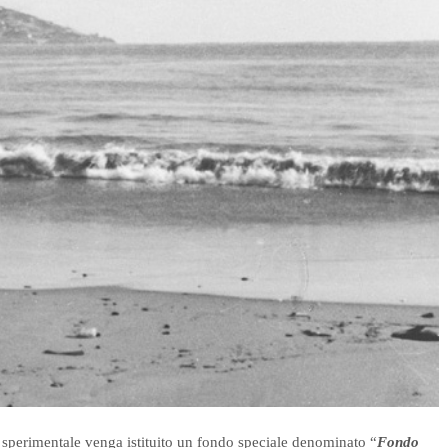
 sperimentale venga istituito un fondo speciale denominato “
Fondo