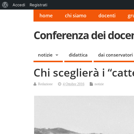
Informazioni
Accedi
Registrati
su
home
chi siamo
docenti
gr
WordPress
Conferenza dei docent
notizie
didattica
dai conservatori
Chi sceglierà i “cat
Redazione
4 Ottobre 2016
notizie