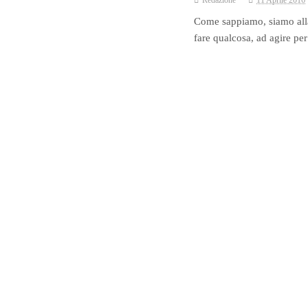
Redazione
11 Aprile 2016
Come sappiamo, siamo alla 
fare qualcosa, ad agire per