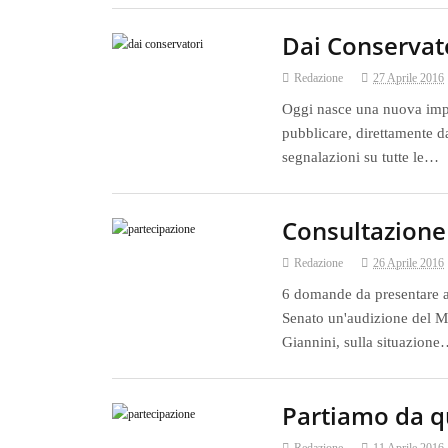
Dai Conservat
Redazione
27 Aprile 2016
Oggi nasce una nuova impor
pubblicare, direttamente da
segnalazioni su tutte le…
Consultazione 
Redazione
26 Aprile 2016
6 domande da presentare a
Senato un'audizione del Min
Giannini, sulla situazion
Partiamo da q