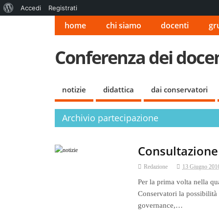
Informazioni
Accedi
Registrati
su
home
chi siamo
docenti
gr
WordPress
Conferenza dei docent
notizie
didattica
dai conservatori
Archivio partecipazione
Consultazione 
Redazione
13 Giugno 201
Per la prima volta nella qu
Conservatori la possibilità 
governance,…