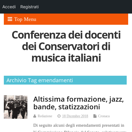
Accedi
Registrati
Top Menu
Conferenza dei docenti
dei Conservatori di
musica italiani
Archivio Tag emendamenti
Altissima formazione, jazz,
bande, statizzazioni
Redazione
18 Dicembre 2018
Cronaca
Di seguito alcuni degli emendamenti presentati in